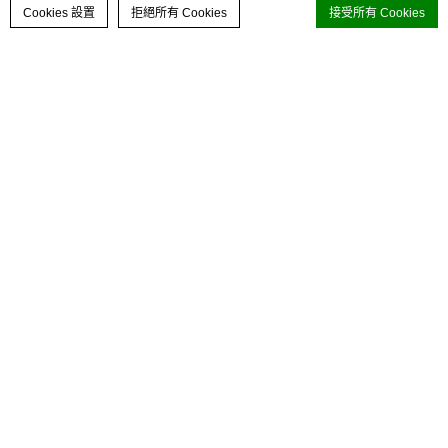
聯絡我們
立即預訂
Cookies 設置
拒絕所有 Cookies
接受所有 Cookies
d-edge Macaron CMP
的 Cookie 聲明。上次更新：2024-02-15。
什麼是 cookie？
免費獲贈TEA WG 獨家禮遇套裝
Cookie 是网站用来增强用户体验的少量文本信息。
接受所有 cookie 或选择您希望允许的类别。
凡每兩位賓客惠顧此下午茶，即可獲贈由 Tea WG 呈
獻的禮品包乙份包括「茶香泰迪」、精選茶包及港幣
Cookie 政策
$50購物現金劵。
推廣期
必要的
由2026年7月6日至11月1日為止
必要的 Cookie 使網站能夠正常運作，啟用基本功
每天下午2時30分至5時30分供應
能，如私人區域登入或網站導航
港幣$468+ （二人用）
未有此類型的 cookie。
價格須另收加一服務費