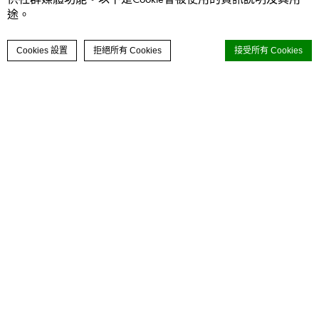
途。
聯絡我們
立即預訂
Cookies 設置
拒絕所有 Cookies
接受所有 Cookies
尊貴城景套房
d-edge Macaron CMP
的 Cookie 聲明。上次更新：2024-02-15。
61平方米
3人入住
一張大床
客人 及 客房
什麼是 cookie？
Cookie 是网站用来增强用户体验的少量文本信息。
成人
小童
客房
接受所有 cookie 或选择您希望允许的类别。
Mo
Tu
We
Th
Fr
Sa
Su
Cookie 政策
尊貴城景套房（24-41樓）明亮並散發出
27
28
29
30
31
1
2
優惠碼
確定
優雅的氛圍，房間視野開闊，讓賓客飽覽
3
4
5
6
7
8
9
灣仔的璀璨景色。套房擁有時尚的室內設
必要的
計、舒適性和功能性並重，空間寬敞，面
10
11
12
13
14
15
16
必要的 Cookie 使網站能夠正常運作，啟用基本功
積達61平方米，非常適合需要一點額外空
能，如私人區域登入或網站導航
17
18
19
20
21
22
23
間來工作和娛樂的家庭或高端的商務旅