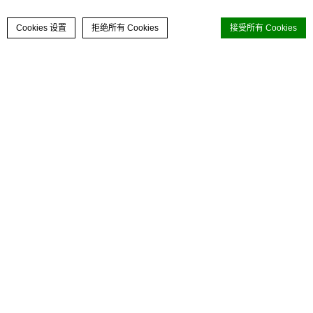
联络我们
立即预订
Cookies 设置
拒绝所有 Cookies
接受所有 Cookies
尊贵海景套房
d-edge Macaron CMP的Cookie声明。最后更新：2024-02-15。
61平方米
3人入住
一張大床
客人 及 客房
什么是cookie？
Cookie 是網站用來增強用戶體驗的少量文本信息。
成人
小童
客房
接受所有 cookie 或選擇您要允許的類別
Mo
Tu
We
Th
Fr
Sa
Su
Cookie政策
合和酒店作为香港海景酒店，其尊贵海景
27
28
29
30
31
1
2
优惠码
确定
套房（51-55楼）让您沉醉在湾仔缤纷魅
3
4
5
6
7
8
9
力的同时，也可饱览维港令人赞叹的美
必要类
景。套房面积为61平方米，拥有时尚的室
10
11
12
13
14
15
16
必要类cookie使网站正常运行，实现专用区域登录或
内设计、舒适性和功能性并重，空间宽
网站导航等基本功能
17
18
19
20
21
22
23
敞，非常适合需要额外空间来工作和娱乐
没有这种类型的cookie。
的家庭或高端的商务旅客。
24
25
26
27
28
29
30